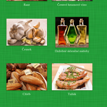
Raut
Čerstvé hroznové víno
Česnek
Ozdobné skleněné nádoby
Chléb
Tuňák