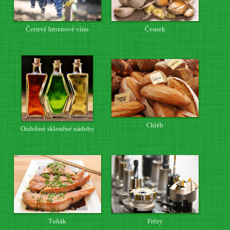
Čerstvé hroznové víno
Česnek
Chléb
Ozdobné skleněné nádoby
Tuňák
Frézy