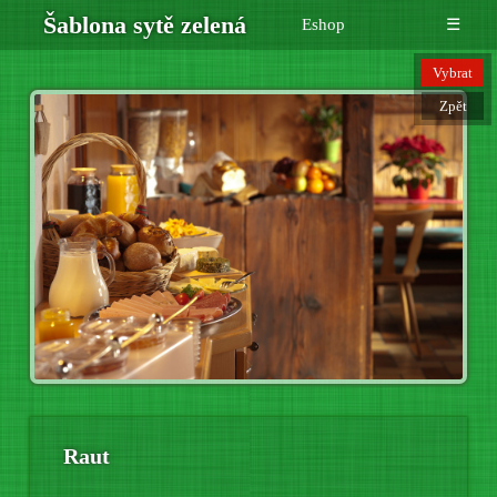
Šablona sytě zelená
Eshop
☰
Vybrat
Zpět
Raut