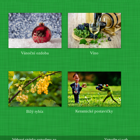
Vánoční ozdoba
Víno
Keramické postavičky
Bílý rybíz
Webové stránky vytvořeny na
Vytvořte si web