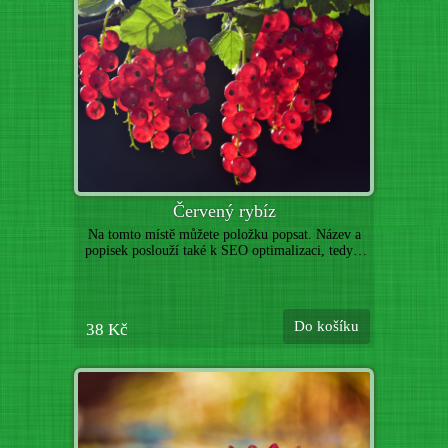
Červený rybíz
Na tomto místě můžete položku popsat. Název a
popisek poslouží také k SEO optimalizaci, tedy k
lepší indexaci vyhledávači. Níže můžete nahrát
další obrázky k této položce. (Toto je pouze
ukázka webové šablony, uvedené zboží není určeno
k prodeji. Položky nahraďte vlastními produkty.)
Do košíku
38 Kč