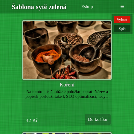
Šablona sytě zelená
Eshop
☰
Vybrat
Zpět
Koření
Na tomto místě můžete položku popsat. Název a
popisek poslouží také k SEO optimalizaci, tedy k
lepší indexaci vyhledávači. Níže můžete nahrát
další obrázky k této položce. (Toto je pouze
ukázka webové šablony, uvedené zboží není určeno
k prodeji. Položky nahraďte vlastními produkty.)
Do košíku
32 Kč