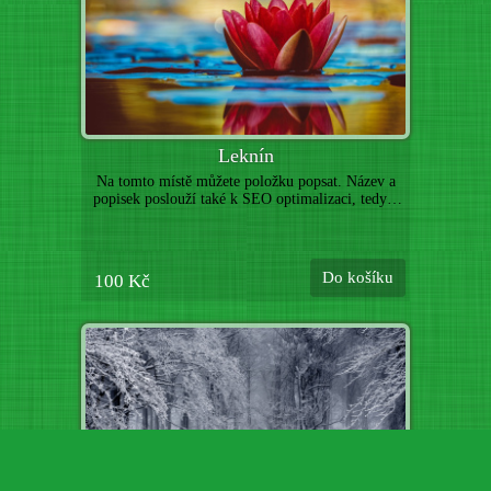
Leknín
Na tomto místě můžete položku popsat. Název a
popisek poslouží také k SEO optimalizaci, tedy k
lepší indexaci vyhledávači. Níže můžete nahrát
další obrázky k této položce. (Toto je pouze
ukázka webové šablony, uvedené zboží není určeno
k prodeji. Položky nahraďte vlastními produkty.)
Do košíku
100 Kč