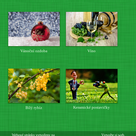
Vánoční ozdoba
Víno
Keramické postavičky
Bílý rybíz
Webové stránky vytvořeny na
Vytvořte si web