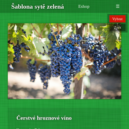
Šablona sytě zelená
Eshop
☰
Vybrat
Zpět
Čerstvé hroznové víno