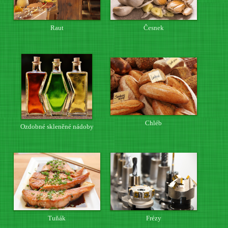
Raut
Česnek
Chléb
Ozdobné skleněné nádoby
Tuňák
Frézy